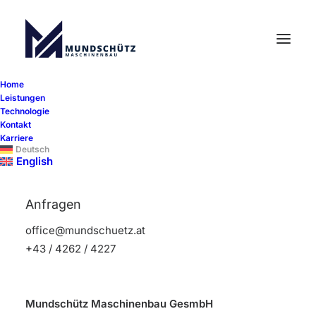
Home
Leistungen
Technologie
Kontakt
Datenschutzerklärung
Karriere
Deutsch
English
Anfragen
office@mundschuetz.at
+43 / 4262 / 4227
1. Verantwortlicher für die
Datenverarbeitung
Mundschütz Maschinenbau GesmbH